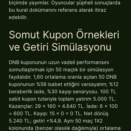
biçimde yayımlar. Oyuncular şüpheli sonuçlarda
bu kural dokümanını referans alarak itiraz
edebilir.
Somut Kupon Örnekleri
ve Getiri Simülasyonu
DNB kuponunun uzun vadeli performansını
somutlaştırmak için 50 maçlık bir simülasyon
faydalıdır. 1,60 ortalama oranla açılan 50 DNB
kuponunun %58 isabet ettiğini varsayalım; %12
beraberlik iade, %30 kayıp senaryosu. 100 TL
sabit kupon tutarıyla toplam yatırım 5.000 TL.
Kazançlar: 29 × 160 = 4.640 TL. İade: 6 × 100
= 600 TL. Kayıp: 15 × 0 = 0 TL. Net dönüş
5.240 TL; getiri +%4,8. Aynı 50 maç 1X2
kolonunda (benzer olasılık dağılımıyla) ortalama