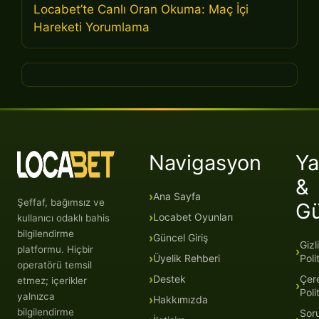
Locabet’te Canlı Oran Okuma: Maç İçi
Hareketi Yorumlama
Navigasyon
Ya
&
Ana Sayfa
Şeffaf, bağımsız ve
G
Locabet Oyunları
kullanıcı odaklı bahis
bilgilendirme
Güncel Giriş
Gizli
platformu. Hiçbir
Üyelik Rehberi
Poli
operatörü temsil
Destek
Çer
etmez; içerikler
Poli
yalnızca
Hakkımızda
bilgilendirme
Sor