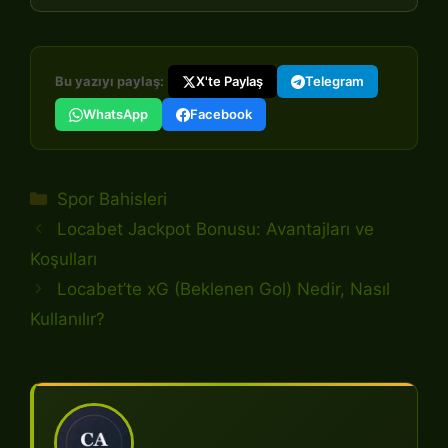
Bu yazıyı paylaş:
X'te Paylaş
Telegram
WhatsApp
Facebook
Kategoriler
Spor Bahisleri
Locabet Jackpot Bonusu: Avantajları ve
Koşulları
Locabet’te xG (Beklenen Gol) Nedir, Nasıl
Kullanılır?