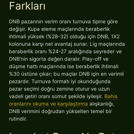
Farkları
DNB pazarının verim oranı turnuva tipine göre
değişir. Kupa eleme maçlarında beraberlik
ihtimali yüksek (%28-32) olduğu için DNB, 1X2
kolonuna karşı net avantaj sunar. Lig maçlarında
beraberlik oranı %24-27 aralığında seyreder ve
DNB’nin sigorta değeri daralır. Play-off ve
düşme hattı maçlarında ise beraberlik ihtimali
%30 üstüne çıkar; bu maçlar DNB için en verimli
pazardır. Turnuva formatı iyi okunduğunda
pazar seçimi doğru zemine oturur ve uzun
vadeli getiri oranı somut şekilde iyileşir.
Bahis
oranlarını okuma ve karşılaştırma
alışkanlığı,
DNB verimini doğrudan yükselten temel bir
rutindir.