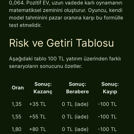
0,064. Pozitif EV, uzun vadede karlı oynamanın
matematiksel zeminini oluşturur. Oyuncu, kendi
model tahminini pazar oranına karşı bu formülle
test etmelidir.
Risk ve Getiri Tablosu
Aşağıdaki tablo 100 TL yatırım üzerinden farklı
senaryoların sonucunu özetler.
Sonuç:
Sonuç:
Sonuç:
Oran
Kazanç
Berabere
Kayıp
1,35
+35 TL
0 TL (iade)
-100 TL
1,55
+55 TL
0 TL (iade)
-100 TL
1,80
+80 TL
0 TL (iade)
-100 TL