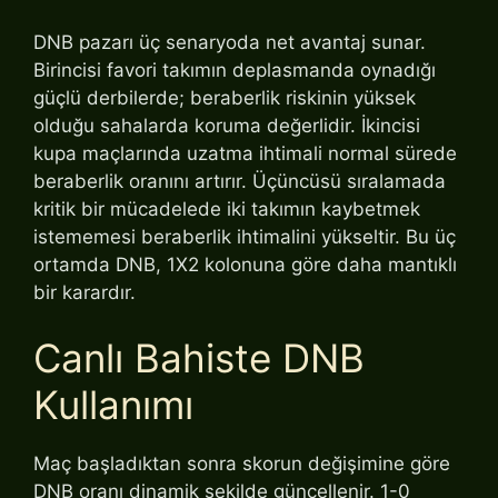
DNB pazarı üç senaryoda net avantaj sunar.
Birincisi favori takımın deplasmanda oynadığı
güçlü derbilerde; beraberlik riskinin yüksek
olduğu sahalarda koruma değerlidir. İkincisi
kupa maçlarında uzatma ihtimali normal sürede
beraberlik oranını artırır. Üçüncüsü sıralamada
kritik bir mücadelede iki takımın kaybetmek
istememesi beraberlik ihtimalini yükseltir. Bu üç
ortamda DNB, 1X2 kolonuna göre daha mantıklı
bir karardır.
Canlı Bahiste DNB
Kullanımı
Maç başladıktan sonra skorun değişimine göre
DNB oranı dinamik şekilde güncellenir. 1-0