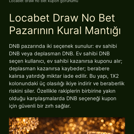
Locabet draw no bet kupon görünümü
Locabet Draw No Bet
Pazarının Kural Mantığı
DNB pazarında iki seçenek sunulur: ev sahibi
DNB veya deplasman DNB. Ev sahibi DNB
seçen kullanıcı, ev sahibi kazanırsa kuponu alır;
deplasman kazanırsa kaybeder; berabere
kalırsa yatırdığı miktar iade edilir. Bu yapı, 1X2
kolonundaki üç olasılığı ikiye indirir ve beraberlik
riskini siler. Özellikle rakiplerin birbirine yakın
olduğu karşılaşmalarda DNB seçeneği kupon
için güvenli bir zırh sağlar.