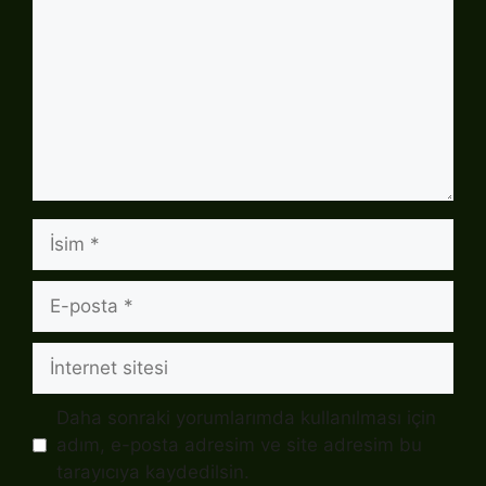
İsim
E-
posta
İnternet
sitesi
Daha sonraki yorumlarımda kullanılması için
adım, e-posta adresim ve site adresim bu
tarayıcıya kaydedilsin.