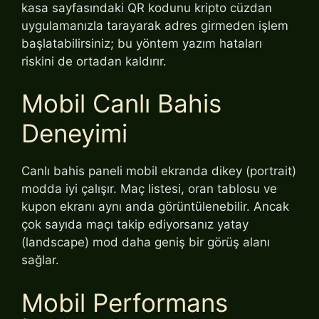
kasa sayfasındaki QR kodunu kripto cüzdan
uygulamanızla tarayarak adres girmeden işlem
başlatabilirsiniz; bu yöntem yazım hataları
riskini de ortadan kaldırır.
Mobil Canlı Bahis
Deneyimi
Canlı bahis paneli mobil ekranda dikey (portrait)
modda iyi çalışır. Maç listesi, oran tablosu ve
kupon ekranı aynı anda görüntülenebilir. Ancak
çok sayıda maçı takip ediyorsanız yatay
(landscape) mod daha geniş bir görüş alanı
sağlar.
Mobil Performans