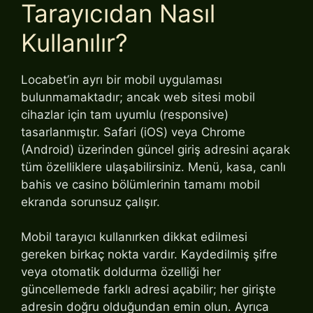
Tarayıcıdan Nasıl
Kullanılır?
Locabet’in ayrı bir mobil uygulaması
bulunmamaktadır; ancak web sitesi mobil
cihazlar için tam uyumlu (responsive)
tasarlanmıştır. Safari (iOS) veya Chrome
(Android) üzerinden güncel giriş adresini açarak
tüm özelliklere ulaşabilirsiniz. Menü, kasa, canlı
bahis ve casino bölümlerinin tamamı mobil
ekranda sorunsuz çalışır.
Mobil tarayıcı kullanırken dikkat edilmesi
gereken birkaç nokta vardır. Kaydedilmiş şifre
veya otomatik doldurma özelliği her
güncellemede farklı adresi açabilir; her girişte
adresin doğru olduğundan emin olun. Ayrıca