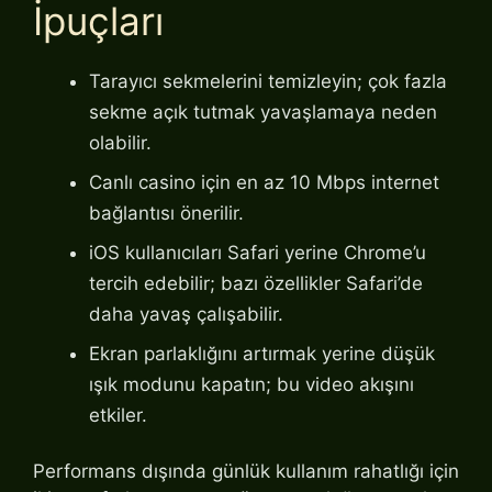
İpuçları
Tarayıcı sekmelerini temizleyin; çok fazla
sekme açık tutmak yavaşlamaya neden
olabilir.
Canlı casino için en az 10 Mbps internet
bağlantısı önerilir.
iOS kullanıcıları Safari yerine Chrome’u
tercih edebilir; bazı özellikler Safari’de
daha yavaş çalışabilir.
Ekran parlaklığını artırmak yerine düşük
ışık modunu kapatın; bu video akışını
etkiler.
Performans dışında günlük kullanım rahatlığı için