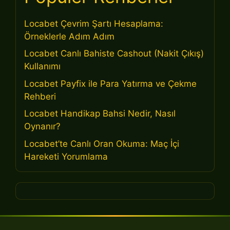
Locabet Çevrim Şartı Hesaplama:
Örneklerle Adım Adım
Locabet Canlı Bahiste Cashout (Nakit Çıkış)
Kullanımı
Locabet Payfix ile Para Yatırma ve Çekme
Rehberi
Locabet Handikap Bahsi Nedir, Nasıl
Oynanır?
Locabet’te Canlı Oran Okuma: Maç İçi
Hareketi Yorumlama