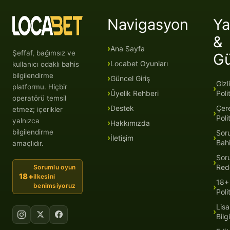
Navigasyon
Ya
&
Ana Sayfa
Şeffaf, bağımsız ve
G
Locabet Oyunları
kullanıcı odaklı bahis
bilgilendirme
Güncel Giriş
Gizli
platformu. Hiçbir
Üyelik Rehberi
Poli
operatörü temsil
Destek
Çer
etmez; içerikler
Poli
yalnızca
Hakkımızda
bilgilendirme
Sor
İletişim
Bah
amaçlıdır.
Sor
Red
Sorumlu oyun
18+
ilkesini
18+
benimsiyoruz
Poli
Lisa
Bilgi