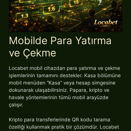
Mobilde Para Yatırma
ve Çekme
Locabet mobil cihazdan para yatırma ve çekme
işlemlerinin tamamını destekler. Kasa bölümüne
mobil menüden “Kasa” veya hesap simgesine
dokunarak ulaşabilirsiniz. Papara, kripto ve
havale yöntemlerinin tümü mobil arayüzde
çalışır.
Kripto para transferlerinde QR kodu tarama
özelliği kullanmak pratik bir çözümdür. Locabet