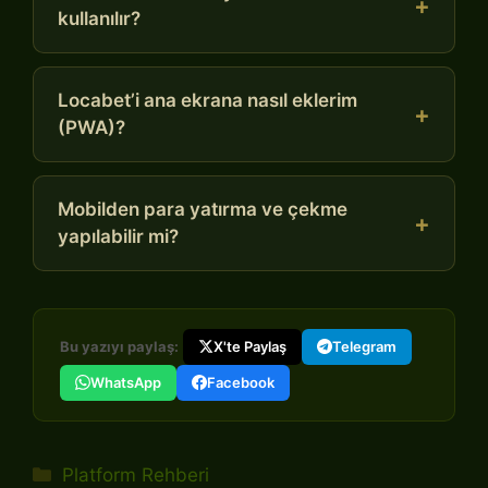
kullanılır?
Locabet’i ana ekrana nasıl eklerim
(PWA)?
Mobilden para yatırma ve çekme
yapılabilir mi?
Bu yazıyı paylaş:
X'te Paylaş
Telegram
WhatsApp
Facebook
Kategoriler
Platform Rehberi