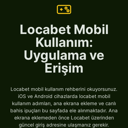
Locabet Mobil
Kullanım:
Uygulama ve
Erişim
Locabet mobil kullanım rehberini okuyorsunuz.
iOS ve Android cihazlarda locabet mobil
kullanım adımları, ana ekrana ekleme ve canlı
bahis ipuçları bu sayfada ele alınmaktadır. Ana
ekrana eklemeden önce Locabet üzerinden
güncel giriş adresine ulaşmanız gerekir.