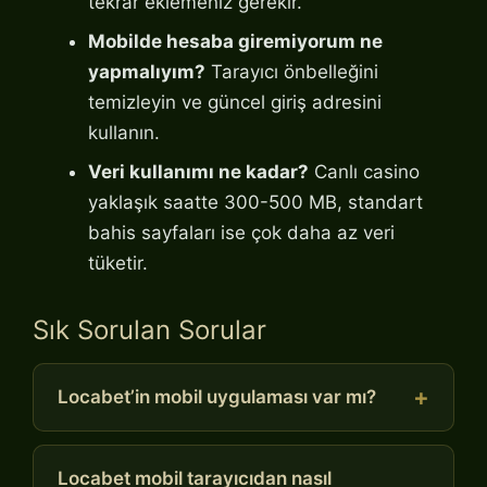
tekrar eklemeniz gerekir.
Mobilde hesaba giremiyorum ne
yapmalıyım?
Tarayıcı önbelleğini
temizleyin ve güncel giriş adresini
kullanın.
Veri kullanımı ne kadar?
Canlı casino
yaklaşık saatte 300-500 MB, standart
bahis sayfaları ise çok daha az veri
tüketir.
Sık Sorulan Sorular
Locabet’in mobil uygulaması var mı?
Locabet mobil tarayıcıdan nasıl