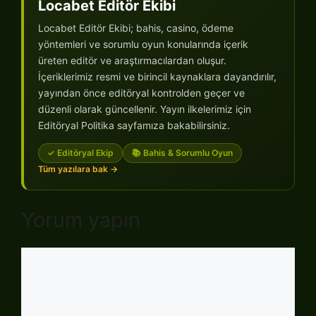
Locabet Editör Ekibi
Locabet Editör Ekibi; bahis, casino, ödeme
yöntemleri ve sorumlu oyun konularında içerik
üreten editör ve araştırmacılardan oluşur.
İçeriklerimiz resmi ve birincil kaynaklara dayandırılır,
yayından önce editöryal kontrolden geçer ve
düzenli olarak güncellenir. Yayın ilkelerimiz için
Editöryal Politika sayfamıza bakabilirsiniz.
✓ Editöryal Ekip
📚 Bahis & Sorumlu Oyun
Tüm yazılara bak →
Yorum yapın
Yorum