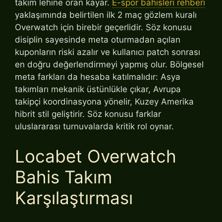
takım lehine oran kayar.
E-spor bahisleri rehberi
yaklaşımında belirtilen ilk 2 maç gözlem kuralı
Overwatch için birebir geçerlidir. Söz konusu
disiplin sayesinde meta oturmadan açılan
kuponların riski azalır ve kullanıcı patch sonrası
en doğru değerlendirmeyi yapmış olur. Bölgesel
meta farkları da hesaba katılmalıdır: Asya
takımları mekanik üstünlükle çıkar, Avrupa
takipçi koordinasyona yönelir, Kuzey Amerika
hibrit stil geliştirir. Söz konusu farklar
uluslararası turnuvalarda kritik rol oynar.
Locabet Overwatch
Bahis Takım
Karşılaştırması