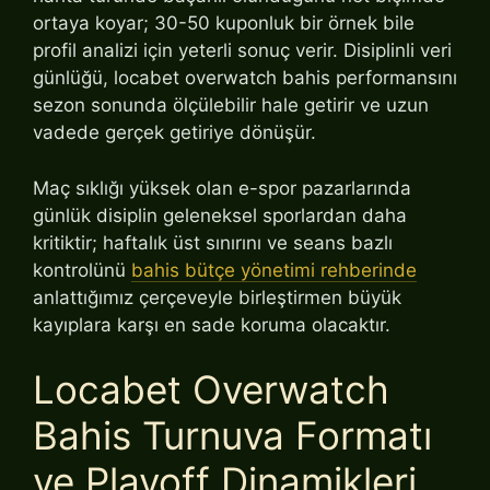
ortaya koyar; 30-50 kuponluk bir örnek bile
profil analizi için yeterli sonuç verir. Disiplinli veri
günlüğü, locabet overwatch bahis performansını
sezon sonunda ölçülebilir hale getirir ve uzun
vadede gerçek getiriye dönüşür.
Maç sıklığı yüksek olan e-spor pazarlarında
günlük disiplin geleneksel sporlardan daha
kritiktir; haftalık üst sınırını ve seans bazlı
kontrolünü
bahis bütçe yönetimi rehberinde
anlattığımız çerçeveyle birleştirmen büyük
kayıplara karşı en sade koruma olacaktır.
Locabet Overwatch
Bahis Turnuva Formatı
ve Playoff Dinamikleri