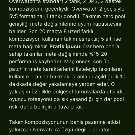
Overwatch’ta standart 2 tank, 2 DPS, 2 destek
kompozisyonu geçerliydi; Overwatch 2 geçişiyle
5v5 formatına (1 tank) döndü. Takımın hero pool
genişliği meta değişimlerine uyum kapasitesini
belirler. Son 20 maçta 8 üzeri farklı
kompozisyon kullanan takım esnektir; 5 altı ise
meta bağımlıdır.
Pratik ipucu:
Dar hero pool’a
sahip takımlar meta değişiminde %15-20
performans kaybeder. Maç öncesi son üç
patch’in meta karakterlerini listeleyip takımların
kullanım oranına bakmak, oranların açıldığı ilk 10
dakikada değer yakalamaya yardım eder. O
yaklaşım özellikle bölgesel turnuvalarda etkilidir;
oyuncu rotasyonu da sık yaşandığı için dar pool
riski daha belirgin ortaya çıkar.
Takım kompozisyonunun bahis pazarına etkisi
yalnızca Overwatch’a özgü değil; operator