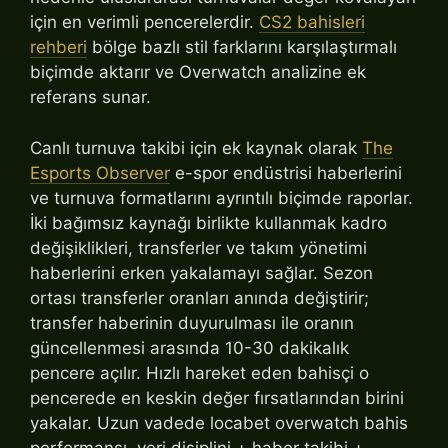
için en verimli pencerelerdir.
CS2 bahisleri
rehberi
bölge bazlı stil farklarını karşılaştırmalı
biçimde aktarır ve Overwatch analizine ek
referans sunar.
Canlı turnuva takibi için ek kaynak olarak
The
Esports Observer
e-spor endüstrisi haberlerini
ve turnuva formatlarını ayrıntılı biçimde raporlar.
İki bağımsız kaynağı birlikte kullanmak kadro
değişiklikleri, transferler ve takım yönetimi
haberlerini erken yakalamayı sağlar. Sezon
ortası transferler oranları anında değiştirir;
transfer haberinin duyurulması ile oranın
güncellenmesi arasında 10-30 dakikalık
pencere açılır. Hızlı hareket eden bahisçi o
pencerede en keskin değer fırsatlarından birini
yakalar. Uzun vadede locabet overwatch bahis
performansı, veri disiplini + haber takibi +