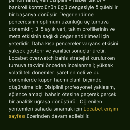
bankroll kontrolünün üçlü dengesiyle ölçülebilir
bir başarıya dönüşür. Değerlendirme
penceresinin optimum uzunluğu üç turnuva
dönemidir; 3-5 aylık veri, takım profillerinin ve
meta etkisinin sağlıklı değerlendirilmesi için
yeterlidir. Daha kısa pencereler varyans etkisini
yüksek gösterir ve yanıltıcı sonuçlar üretir.
Locabet overwatch bahis stratejisi kurulurken
turnuva takvimi önceden incelenmeli; yüksek
volatiliteli dönemler işaretlenmeli ve bu
dönemlerde kupon hacmi planlı biçimde
düşürülmelidir. Disiplinli profesyonel yaklaşım,
eğlence amaçlı bahsin ötesine geçerek gerçek
bir analitik uğraşa dönüştürür. Öğrenilen
yöntemleri sahada sınamak için
Locabet erişim
sayfası
üzerinden devam edilebilir.