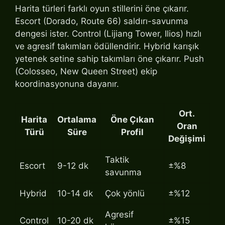
Harita türleri farklı oyun stillerini öne çıkarır.
Escort (Dorado, Route 66) saldırı-savunma
dengesi ister. Control (Lijiang Tower, Ilios) hızlı
ve agresif takımları ödüllendirir. Hybrid karışık
yetenek setine sahip takımları öne çıkarır. Push
(Colosseo, New Queen Street) ekip
koordinasyonuna dayanır.
Ort.
Harita
Ortalama
Öne Çıkan
Oran
Türü
Süre
Profil
Değişimi
Taktik
Escort
9-12 dk
±%8
savunma
Hybrid
10-14 dk
Çok yönlü
±%12
Agresif
Control
10-20 dk
±%15