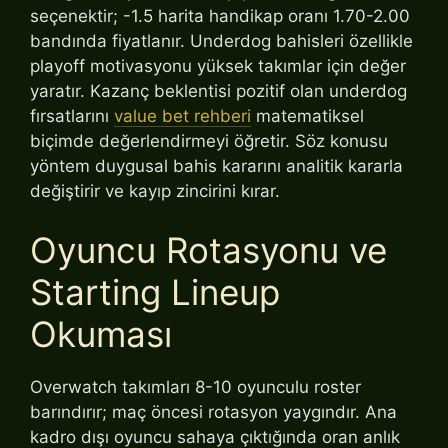
seçenektir; -1.5 harita handikap oranı 1.70-2.00
bandında fiyatlanır. Underdog bahisleri özellikle
playoff motivasyonu yüksek takımlar için değer
yaratır. Kazanç beklentisi pozitif olan underdog
fırsatlarını
value bet rehberi
matematiksel
biçimde değerlendirmeyi öğretir. Söz konusu
yöntem duygusal bahis kararını analitik kararla
değiştirir ve kayıp zincirini kırar.
Oyuncu Rotasyonu ve
Starting Lineup
Okuması
Overwatch takımları 8-10 oyunculu roster
barındırır; maç öncesi rotasyon yaygındır. Ana
kadro dışı oyuncu sahaya çıktığında oran anlık