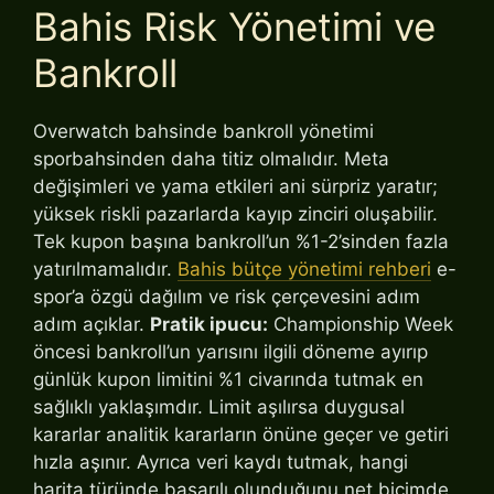
Bahis Risk Yönetimi ve
Bankroll
Overwatch bahsinde bankroll yönetimi
sporbahsinden daha titiz olmalıdır. Meta
değişimleri ve yama etkileri ani sürpriz yaratır;
yüksek riskli pazarlarda kayıp zinciri oluşabilir.
Tek kupon başına bankroll’un %1-2’sinden fazla
yatırılmamalıdır.
Bahis bütçe yönetimi rehberi
e-
spor’a özgü dağılım ve risk çerçevesini adım
adım açıklar.
Pratik ipucu:
Championship Week
öncesi bankroll’un yarısını ilgili döneme ayırıp
günlük kupon limitini %1 civarında tutmak en
sağlıklı yaklaşımdır. Limit aşılırsa duygusal
kararlar analitik kararların önüne geçer ve getiri
hızla aşınır. Ayrıca veri kaydı tutmak, hangi
harita türünde başarılı olunduğunu net biçimde