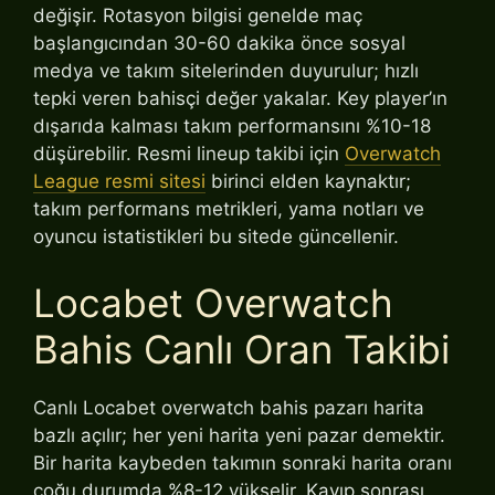
değişir. Rotasyon bilgisi genelde maç
başlangıcından 30-60 dakika önce sosyal
medya ve takım sitelerinden duyurulur; hızlı
tepki veren bahisçi değer yakalar. Key player’ın
dışarıda kalması takım performansını %10-18
düşürebilir. Resmi lineup takibi için
Overwatch
League resmi sitesi
birinci elden kaynaktır;
takım performans metrikleri, yama notları ve
oyuncu istatistikleri bu sitede güncellenir.
Locabet Overwatch
Bahis Canlı Oran Takibi
Canlı Locabet overwatch bahis pazarı harita
bazlı açılır; her yeni harita yeni pazar demektir.
Bir harita kaybeden takımın sonraki harita oranı
çoğu durumda %8-12 yükselir. Kayıp sonrası