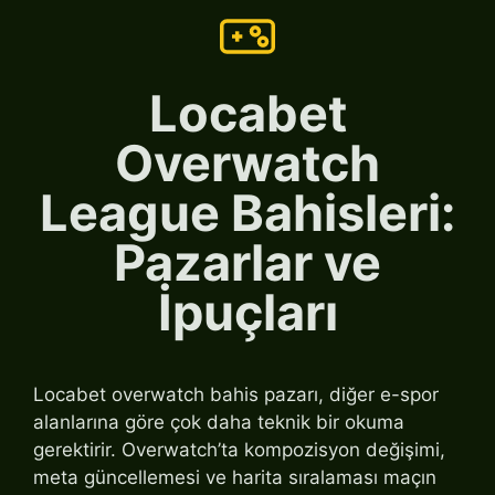
Locabet
Overwatch
League Bahisleri:
Pazarlar ve
İpuçları
Locabet overwatch bahis pazarı, diğer e-spor
alanlarına göre çok daha teknik bir okuma
gerektirir. Overwatch’ta kompozisyon değişimi,
meta güncellemesi ve harita sıralaması maçın