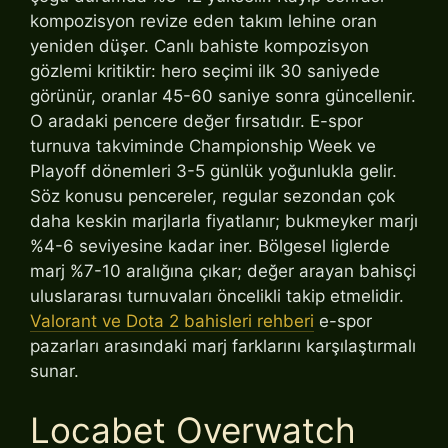
kompozisyon revize eden takım lehine oran
yeniden düşer. Canlı bahiste kompozisyon
gözlemi kritiktir: hero seçimi ilk 30 saniyede
görünür, oranlar 45-60 saniye sonra güncellenir.
O aradaki pencere değer fırsatıdır. E-spor
turnuva takviminde Championship Week ve
Playoff dönemleri 3-5 günlük yoğunlukla gelir.
Söz konusu pencereler, regular sezondan çok
daha keskin marjlarla fiyatlanır; bukmeyker marjı
%4-6 seviyesine kadar iner. Bölgesel liglerde
marj %7-10 aralığına çıkar; değer arayan bahisçi
uluslararası turnuvaları öncelikli takip etmelidir.
Valorant ve Dota 2 bahisleri rehberi
e-spor
pazarları arasındaki marj farklarını karşılaştırmalı
sunar.
Locabet Overwatch