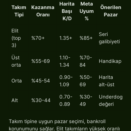
Harita
Meta
Takım
Kazanma
Önerilen
Başı
Uyum
Tipi
Oranı
Pazar
K/D
%
Elit
Seri
(top
%70+
1.35+
%85+
galibiyeti
3)
Üst
1.10-
%70-
%55-69
Handikap
orta
1.34
84
0.90-
%50-
Harita
Orta
%45-54
1.09
69
alt-üst
0.70-
%30-
Underdog
Alt
%30-44
0.89
49
değeri
Takım tipine uygun pazar seçimi, bankroll
korunumunu sağlar. Elit takımların yüksek oranlı