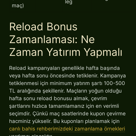
leg
maç)
Reload Bonus
Zamanlaması: Ne
Zaman Yatırım Yapmalı
Reload kampanyaları genellikle hafta başında
veya hafta sonu öncesinde tetiklenir. Kampanya
tetiklenmesi için minimum yatırım şartı 100-500
TL aralığında şekillenir. Maçların yoğun olduğu
hafta sonu reload bonusu almak, çevrim
şartlarını hızlıca tamamlamanız için en verimli
seçimdir. Çünkü maç saatlerinde kupon çevirme
hacminiz yükselir. Bu kuponları planlamak için
canlı bahis rehberimizdeki zamanlama örnekleri