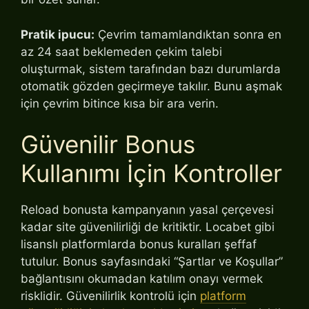
Pratik ipucu:
Çevrim tamamlandıktan sonra en
az 24 saat beklemeden çekim talebi
oluşturmak, sistem tarafından bazı durumlarda
otomatik gözden geçirmeye takılır. Bunu aşmak
için çevrim bitince kısa bir ara verin.
Güvenilir Bonus
Kullanımı İçin Kontroller
Reload bonusta kampanyanın yasal çerçevesi
kadar site güvenilirliği de kritiktir. Locabet gibi
lisanslı platformlarda bonus kuralları şeffaf
tutulur. Bonus sayfasındaki “Şartlar ve Koşullar”
bağlantısını okumadan katılım onayı vermek
risklidir. Güvenilirlik kontrolü için
platform