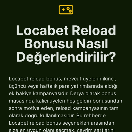
Locabet Reload
Bonusu Nasıl
Değerlendirilir?
Locabet reload bonus, mevcut üyelerin ikinci,
üçüncü veya haftalık para yatırımlarında aldığı
ek bakiye kampanyasıdır. Derya olarak bonus
masasında kalıcı üyeleri hoş geldin bonusundan
sonra motive eden, reload kampanyasının tam
olarak doğru kullanılmasıdır. Bu rehberde
Locabet reload bonus seçenekleri arasından
size en uygun olanı seçmek, çevrim şartlarını