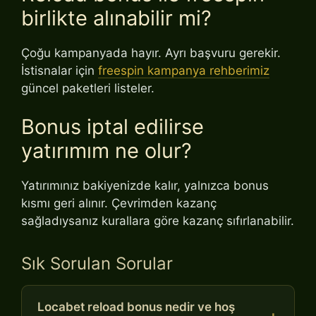
birlikte alınabilir mi?
Çoğu kampanyada hayır. Ayrı başvuru gerekir.
İstisnalar için
freespin kampanya rehberimiz
güncel paketleri listeler.
Bonus iptal edilirse
yatırımım ne olur?
Yatırımınız bakiyenizde kalır, yalnızca bonus
kısmı geri alınır. Çevrimden kazanç
sağladıysanız kurallara göre kazanç sıfırlanabilir.
Sık Sorulan Sorular
Locabet reload bonus nedir ve hoş