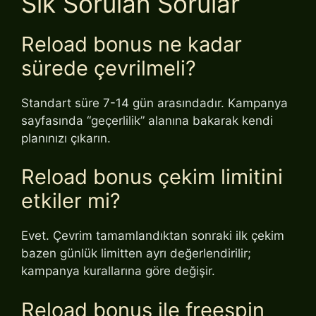
Sık Sorulan Sorular
Reload bonus ne kadar
sürede çevrilmeli?
Standart süre 7-14 gün arasındadır. Kampanya
sayfasında “geçerlilik” alanına bakarak kendi
planınızı çıkarın.
Reload bonus çekim limitini
etkiler mi?
Evet. Çevrim tamamlandıktan sonraki ilk çekim
bazen günlük limitten ayrı değerlendirilir;
kampanya kurallarına göre değişir.
Reload bonus ile freespin