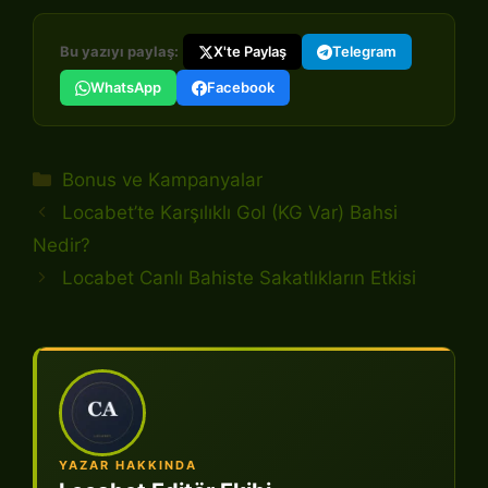
Bu yazıyı paylaş:
X'te Paylaş
Telegram
WhatsApp
Facebook
Kategoriler
Bonus ve Kampanyalar
Locabet’te Karşılıklı Gol (KG Var) Bahsi
Nedir?
Locabet Canlı Bahiste Sakatlıkların Etkisi
YAZAR HAKKINDA