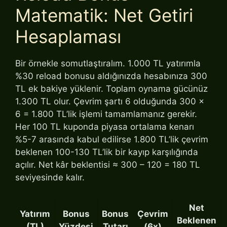
Matematik: Net Getiri
Hesaplaması
Bir örnekle somutlaştıralım. 1.000 TL yatırımla
%30 reload bonusu aldığınızda hesabınıza 300
TL ek bakiye yüklenir. Toplam oynama gücünüz
1.300 TL olur. Çevrim şartı 6 olduğunda 300 x
6 = 1.800 TL’lik işlemi tamamlamanız gerekir.
Her 100 TL kuponda piyasa ortalama kenarı
%5-7 arasında kabul edilirse 1.800 TL’lik çevrim
beklenen 100-130 TL’lik bir kayıp karşılığında
açılır. Net kâr beklentisi ≈ 300 – 120 = 180 TL
seviyesinde kalır.
Net
Yatırım
Bonus
Bonus
Çevrim
Beklenen
(TL)
Yüzdesi
Tutarı
(6x)