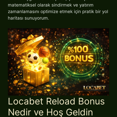
matematiksel olarak sindirmek ve yatırım
zamanlamasını optimize etmek için pratik bir yol
haritası sunuyorum.
Locabet Reload Bonus
Nedir ve Hoş Geldin