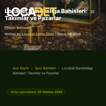
İçeriğe
atla
Locabet Bundesliga Bahisleri:
Menü
Takımlar ve Pazarlar
Spor Bahisleri
Written by
Locabet Editör Ekibi
| Mayıs 10, 2026
Ana Sayfa
-
Spor Bahisleri
-
Locabet Bundesliga
Bahisleri: Takımlar ve Pazarlar
📅
Son güncelleme:
28 Temmuz 2026