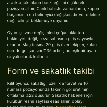
aralıkta takımların baskı eğilimi ölçülerek
pozisyon alınır. Canlı bahiste zamanlama, kupon
başarısının en belirleyici değişkenidir ve reflekse
değil bilinçli beklemeye dayanır.
Oyun içi ivme değişimleri çoğunlukla top
hakimiyeti değil, ceza sahasına giriş sayısıyla
okunur. Maç başına 20 giriş üzeri ekipler, kalan
sürede gol şansını %35 artırır; bu eşik bir uyarı
sinyali olarak kullanılır.
Form ve sakatlık takibi
Kilit oyuncu sakatlığı, özellikle forvet ve 10
numara pozisyonunda takımın gol üretimini
ortalama %22 düşürür. Sakatlık haberleri için
kulübün resmi sayfası esas alınır; dolaylı