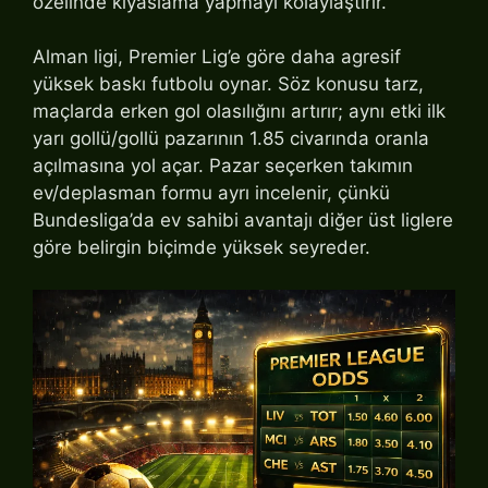
özelinde kıyaslama yapmayı kolaylaştırır.
Alman ligi, Premier Lig’e göre daha agresif
yüksek baskı futbolu oynar. Söz konusu tarz,
maçlarda erken gol olasılığını artırır; aynı etki ilk
yarı gollü/gollü pazarının 1.85 civarında oranla
açılmasına yol açar. Pazar seçerken takımın
ev/deplasman formu ayrı incelenir, çünkü
Bundesliga’da ev sahibi avantajı diğer üst liglere
göre belirgin biçimde yüksek seyreder.