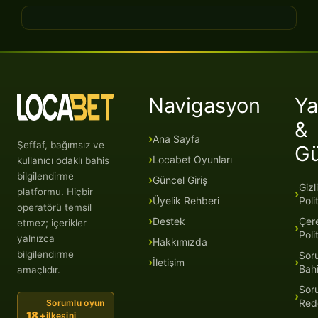
Navigasyon
Ya
&
Ana Sayfa
Şeffaf, bağımsız ve
G
Locabet Oyunları
kullanıcı odaklı bahis
bilgilendirme
Güncel Giriş
Gizli
platformu. Hiçbir
Üyelik Rehberi
Poli
operatörü temsil
Destek
Çer
etmez; içerikler
Poli
yalnızca
Hakkımızda
bilgilendirme
Sor
İletişim
Bah
amaçlıdır.
Sor
Red
Sorumlu oyun
18+
ilkesini