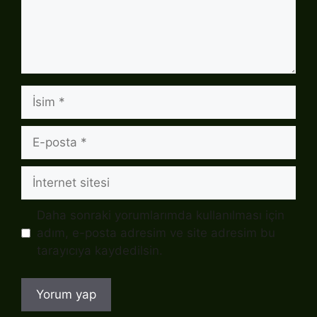
İsim
E-
posta
İnternet
sitesi
Daha sonraki yorumlarımda kullanılması için
adım, e-posta adresim ve site adresim bu
tarayıcıya kaydedilsin.