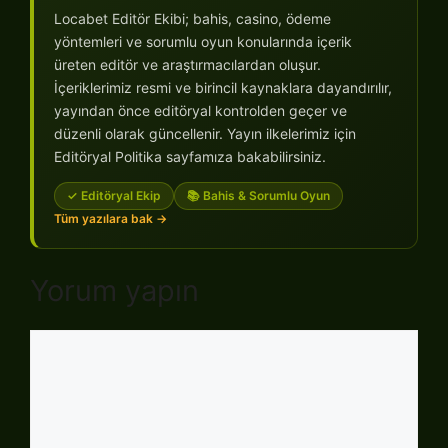
Locabet Editör Ekibi; bahis, casino, ödeme
yöntemleri ve sorumlu oyun konularında içerik
üreten editör ve araştırmacılardan oluşur.
İçeriklerimiz resmi ve birincil kaynaklara dayandırılır,
yayından önce editöryal kontrolden geçer ve
düzenli olarak güncellenir. Yayın ilkelerimiz için
Editöryal Politika sayfamıza bakabilirsiniz.
✓ Editöryal Ekip
📚 Bahis & Sorumlu Oyun
Tüm yazılara bak →
Yorum yapın
Yorum