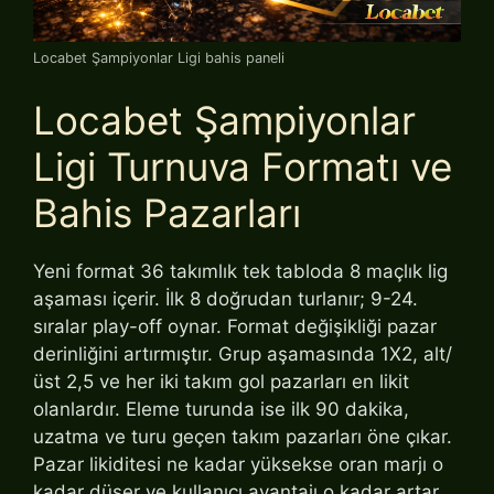
Locabet Şampiyonlar Ligi bahis paneli
Locabet Şampiyonlar
Ligi Turnuva Formatı ve
Bahis Pazarları
Yeni format 36 takımlık tek tabloda 8 maçlık lig
aşaması içerir. İlk 8 doğrudan turlanır; 9-24.
sıralar play-off oynar. Format değişikliği pazar
derinliğini artırmıştır. Grup aşamasında 1X2, alt/
üst 2,5 ve her iki takım gol pazarları en likit
olanlardır. Eleme turunda ise ilk 90 dakika,
uzatma ve turu geçen takım pazarları öne çıkar.
Pazar likiditesi ne kadar yüksekse oran marjı o
kadar düşer ve kullanıcı avantajı o kadar artar.