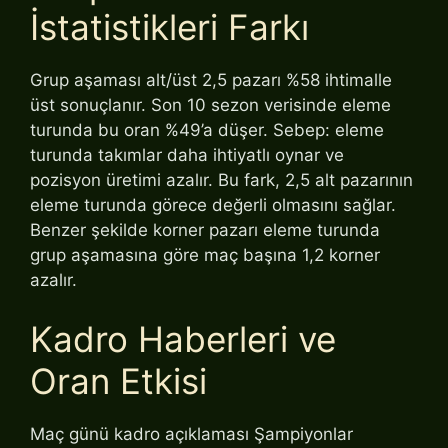
İstatistikleri Farkı
Grup aşaması alt/üst 2,5 pazarı %58 ihtimalle
üst sonuçlanır. Son 10 sezon verisinde eleme
turunda bu oran %49’a düşer. Sebep: eleme
turunda takımlar daha ihtiyatlı oynar ve
pozisyon üretimi azalır. Bu fark, 2,5 alt pazarının
eleme turunda görece değerli olmasını sağlar.
Benzer şekilde korner pazarı eleme turunda
grup aşamasına göre maç başına 1,2 korner
azalır.
Kadro Haberleri ve
Oran Etkisi
Maç günü kadro açıklaması Şampiyonlar