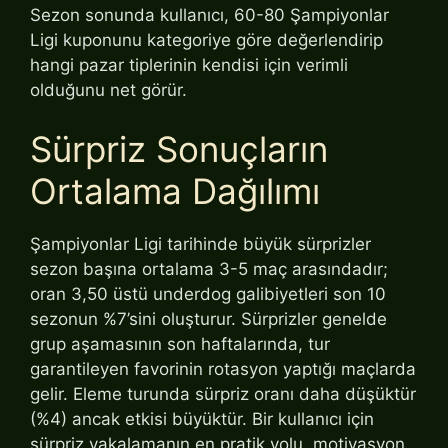
Sezon sonunda kullanıcı, 60-80 Şampiyonlar
Ligi kuponunu kategoriye göre değerlendirip
hangi pazar tiplerinin kendisi için verimli
olduğunu net görür.
Sürpriz Sonuçların
Ortalama Dağılımı
Şampiyonlar Ligi tarihinde büyük sürprizler
sezon başına ortalama 3-5 maç arasındadır;
oran 3,50 üstü underdog galibiyetleri son 10
sezonun %7’sini oluşturur. Sürprizler genelde
grup aşamasının son haftalarında, tur
garantileyen favorinin rotasyon yaptığı maçlarda
gelir. Eleme turunda sürpriz oranı daha düşüktür
(%4) ancak etkisi büyüktür. Bir kullanıcı için
sürpriz yakalamanın en pratik yolu, motivasyon