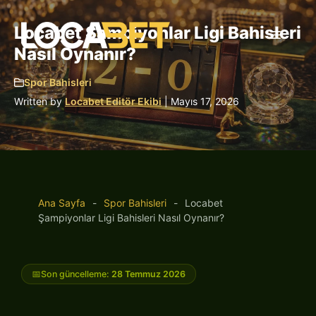
İçeriğe
atla
Locabet Şampiyonlar Ligi Bahisleri
Menü
Nasıl Oynanır?
Spor Bahisleri
Written by
Locabet Editör Ekibi
| Mayıs 17, 2026
Ana Sayfa
-
Spor Bahisleri
-
Locabet
Şampiyonlar Ligi Bahisleri Nasıl Oynanır?
📅
Son güncelleme:
28 Temmuz 2026