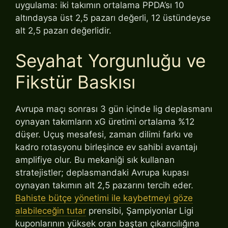
uygulama: iki takımın ortalama PPDA’sı 10
altındaysa üst 2,5 pazarı değerli, 12 üstündeyse
alt 2,5 pazarı değerlidir.
Seyahat Yorgunluğu ve
Fikstür Baskısı
Avrupa maçı sonrası 3 gün içinde lig deplasmanı
oynayan takımların xG üretimi ortalama %12
düşer. Uçuş mesafesi, zaman dilimi farkı ve
kadro rotasyonu birleşince ev sahibi avantajı
amplifiye olur. Bu mekaniği sık kullanan
stratejistler; deplasmandaki Avrupa kupası
oynayan takımın alt 2,5 pazarını tercih eder.
Bahiste bütçe yönetimi ile kaybetmeyi göze
alabileceğin tutar
prensibi, Şampiyonlar Ligi
kuponlarının yüksek oran baştan çıkarıcılığına