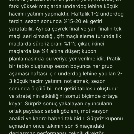
farkı yüksek maçlarda underdog lehine küçük
hacimli yatırım yapmaktır. Haftalık 1-2 underdog
tercihi sezon sonunda %15-20 ek getiri
yaratabilir. Ayrıca çeyrek final ve yarı finalin tek
maçlı seri olmadığı, çift maçlı eleme turunda ilk
maçlarda sürpriz oranı %11’e çıkar, ikinci
maçlarda ise %4 altına düşer; kupon
planlamasında bu veriye yer verilmelidir. Pratik
bir tablo oluşturup sezon boyunca her grup
aşaması haftası için underdog lehine yapılan 2-
3 küçük hacim yatırımı not etmek, sezon
sonunda ölçülü bir net getiri tablosu oluşturur
ve stratejinin etkinliğini somut biçimde ortaya
koyar. Sürpriz sonuç yakalayan oyuncuların
ortak paydası: sabırlı gözlem, motivasyon
analizi ve kadro haberi takibidir. Sürpriz kuponu
açmadan önce takımın son 5 maçındaki
deplasman performansı, teknik direktör