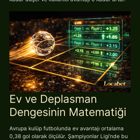
Ev ve Deplasman
Dengesinin Matematiği
Avrupa kulüp futbolunda ev avantajı ortalama
0,38 gol olarak ölçülür. Şampiyonlar Ligi’nde bu