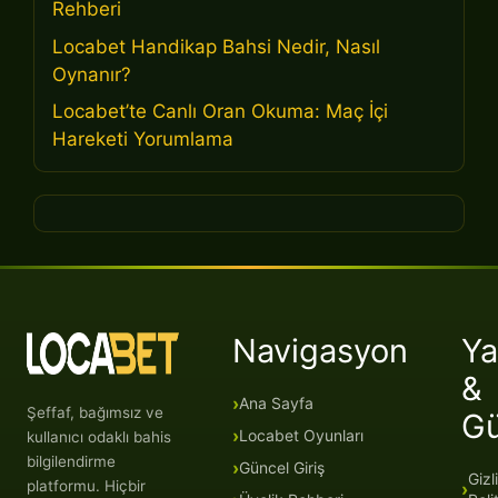
Rehberi
Locabet Handikap Bahsi Nedir, Nasıl
Oynanır?
Locabet’te Canlı Oran Okuma: Maç İçi
Hareketi Yorumlama
Navigasyon
Ya
&
Ana Sayfa
Şeffaf, bağımsız ve
G
Locabet Oyunları
kullanıcı odaklı bahis
bilgilendirme
Güncel Giriş
Gizli
platformu. Hiçbir