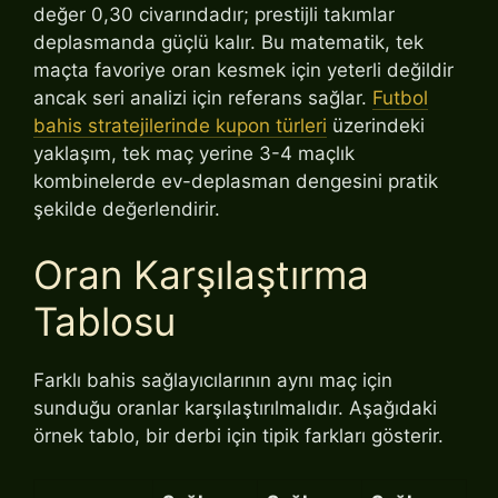
değer 0,30 civarındadır; prestijli takımlar
deplasmanda güçlü kalır. Bu matematik, tek
maçta favoriye oran kesmek için yeterli değildir
ancak seri analizi için referans sağlar.
Futbol
bahis stratejilerinde kupon türleri
üzerindeki
yaklaşım, tek maç yerine 3-4 maçlık
kombinelerde ev-deplasman dengesini pratik
şekilde değerlendirir.
Oran Karşılaştırma
Tablosu
Farklı bahis sağlayıcılarının aynı maç için
sunduğu oranlar karşılaştırılmalıdır. Aşağıdaki
örnek tablo, bir derbi için tipik farkları gösterir.