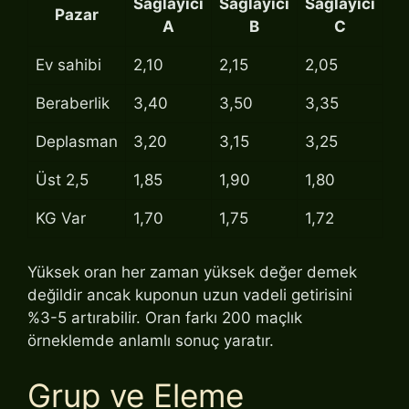
Sağlayıcı
Sağlayıcı
Sağlayıcı
Pazar
A
B
C
Ev sahibi
2,10
2,15
2,05
Beraberlik
3,40
3,50
3,35
Deplasman
3,20
3,15
3,25
Üst 2,5
1,85
1,90
1,80
KG Var
1,70
1,75
1,72
Yüksek oran her zaman yüksek değer demek
değildir ancak kuponun uzun vadeli getirisini
%3-5 artırabilir. Oran farkı 200 maçlık
örneklemde anlamlı sonuç yaratır.
Grup ve Eleme