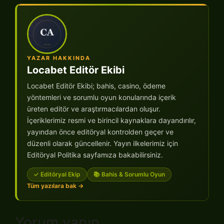
YAZAR HAKKINDA
Locabet Editör Ekibi
Locabet Editör Ekibi; bahis, casino, ödeme
yöntemleri ve sorumlu oyun konularında içerik
üreten editör ve araştırmacılardan oluşur.
İçeriklerimiz resmi ve birincil kaynaklara dayandırılır,
yayından önce editöryal kontrolden geçer ve
düzenli olarak güncellenir. Yayın ilkelerimiz için
Editöryal Politika sayfamıza bakabilirsiniz.
✓ Editöryal Ekip
📚 Bahis & Sorumlu Oyun
Tüm yazılara bak →
Yorum yapın