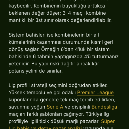
kaybedilir. Kombinenin büyüklüğü arttıkça
beklenen değer düşer; 3-4 maçlı kombine
mantıklı bir üst sınır olarak değerlendirilebilir.
Sistem bahisleri ise kombinelerin bir alt
kümelerinin kazanması durumunda kısmi geri
dönüş sağlar. Örneğin 6’dan 4’lük bir sistem
bahisinde 6 tahmin yaptığınızda 4’ü tutturmanız
yeterlidir. Bu yapı riski dağıtır ancak kâr
potansiyelini de sınırlar.
Lig profili strateji seçimini doğrudan etkiler.
Yüksek tempolu ve gol odaklı
Premier League
kuponlarında genelde tek maç tercih edilirken,
savunma yoğun
Serie A
ve disiplinli
Bundesliga
maçları farklı şablonları çağırıyor. Türkiye lig
profiliyle ilgili tipik düşük marjlı pazarları
Süper
Lig bahis ve detay pazar analizi
yazısında ele