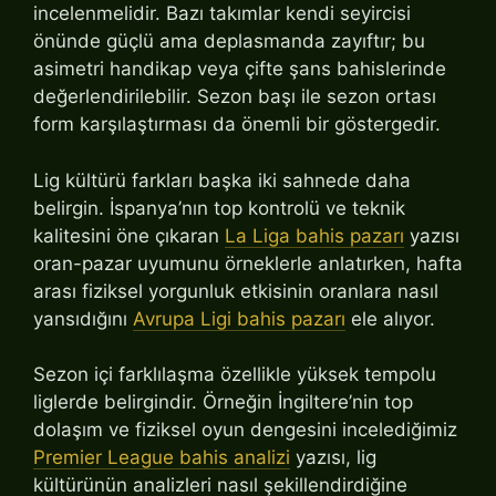
incelenmelidir. Bazı takımlar kendi seyircisi
önünde güçlü ama deplasmanda zayıftır; bu
asimetri handikap veya çifte şans bahislerinde
değerlendirilebilir. Sezon başı ile sezon ortası
form karşılaştırması da önemli bir göstergedir.
Lig kültürü farkları başka iki sahnede daha
belirgin. İspanya’nın top kontrolü ve teknik
kalitesini öne çıkaran
La Liga bahis pazarı
yazısı
oran-pazar uyumunu örneklerle anlatırken, hafta
arası fiziksel yorgunluk etkisinin oranlara nasıl
yansıdığını
Avrupa Ligi bahis pazarı
ele alıyor.
Sezon içi farklılaşma özellikle yüksek tempolu
liglerde belirgindir. Örneğin İngiltere’nin top
dolaşım ve fiziksel oyun dengesini incelediğimiz
Premier League bahis analizi
yazısı, lig
kültürünün analizleri nasıl şekillendirdiğine