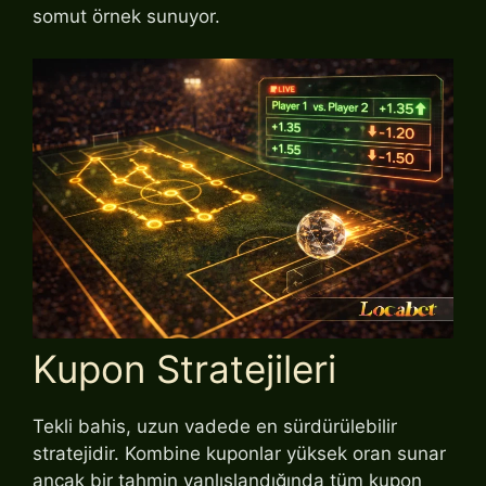
somut örnek sunuyor.
Kupon Stratejileri
Tekli bahis, uzun vadede en sürdürülebilir
stratejidir. Kombine kuponlar yüksek oran sunar
ancak bir tahmin yanlışlandığında tüm kupon