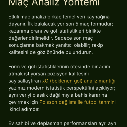
Maç Analiz Yöntemi
Etkili maç analizi birkaç temel veri kaynağına
dayanır. İlk bakılacak yer son 5 maç formudur;
kazanma oranı ve gol istatistikleri birlikte
değerlendirilmelidir. Sadece son maç
sonuçlarına bakmak yanıltıcı olabilir; rakip
kalitesini de göz önünde bulundurun.
Form ve gol istatistiklerinin ötesinde bir adım
atmak istiyorsan pozisyon kalitesini
sayısallaştıran
xG (beklenen gol) analiz mantığı
yazımız modern istatistik perspektifini açıklıyor;
aynı veriyi olasılık dağılımıyla bahis kararına
çevirmek için
Poisson dağılımı ile futbol tahmini
ikinci adımdır.
Ev sahibi ve deplasman performansları ayrı ayrı