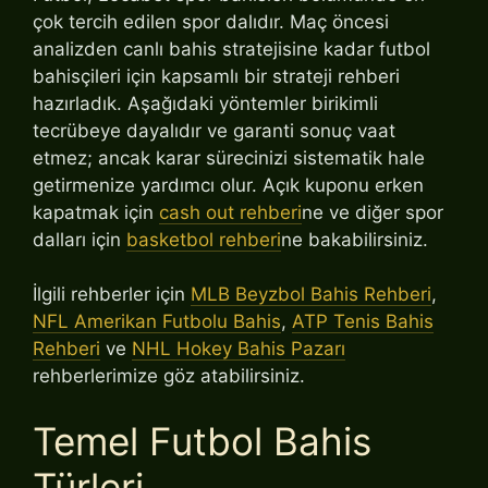
çok tercih edilen spor dalıdır. Maç öncesi
analizden canlı bahis stratejisine kadar futbol
bahisçileri için kapsamlı bir strateji rehberi
hazırladık. Aşağıdaki yöntemler birikimli
tecrübeye dayalıdır ve garanti sonuç vaat
etmez; ancak karar sürecinizi sistematik hale
getirmenize yardımcı olur. Açık kuponu erken
kapatmak için
cash out rehberi
ne ve diğer spor
dalları için
basketbol rehberi
ne bakabilirsiniz.
İlgili rehberler için
MLB Beyzbol Bahis Rehberi
,
NFL Amerikan Futbolu Bahis
,
ATP Tenis Bahis
Rehberi
ve
NHL Hokey Bahis Pazarı
rehberlerimize göz atabilirsiniz.
Temel Futbol Bahis
Türleri