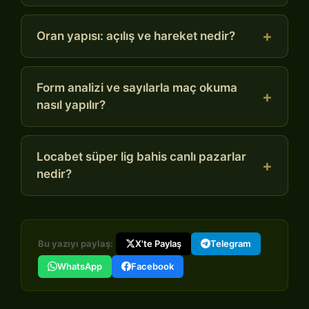
Oran yapısı: açılış ve hareket nedir?
Form analizi ve sayılarla maç okuma
nasıl yapılır?
Locabet süper lig bahis canlı pazarlar
nedir?
Bu yazıyı paylaş:
X'te Paylaş
Telegram
WhatsApp
Facebook