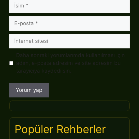
İsim
E-
posta
İnternet
sitesi
Daha sonraki yorumlarımda kullanılması için
adım, e-posta adresim ve site adresim bu
tarayıcıya kaydedilsin.
Popüler Rehberler