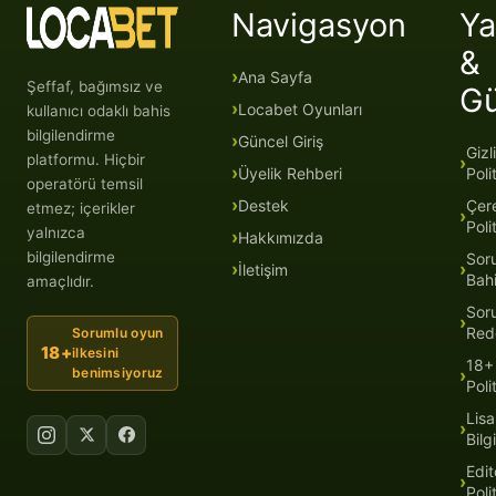
Navigasyon
Ya
&
Ana Sayfa
Şeffaf, bağımsız ve
G
Locabet Oyunları
kullanıcı odaklı bahis
bilgilendirme
Güncel Giriş
Gizli
platformu. Hiçbir
Üyelik Rehberi
Poli
operatörü temsil
Destek
Çer
etmez; içerikler
Poli
yalnızca
Hakkımızda
bilgilendirme
Sor
İletişim
Bah
amaçlıdır.
Sor
Red
Sorumlu oyun
18+
ilkesini
18+
benimsiyoruz
Poli
Lisa
Bilgi
Edit
Poli