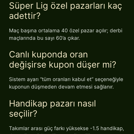
Süper Lig özel pazarları kaç
adettir?
Maç başına ortalama 40 özel pazar açılır; derbi
maçlarında bu sayı 60’a çıkar.
Canlı kuponda oran
değişirse kupon düşer mi?
Sistem ayarı “tüm oranları kabul et” seçeneğiyle
kuponun düşmeden devam etmesi sağlanır.
Handikap pazarı nasıl
seçilir?
Takımlar arası güç farkı yüksekse -1.5 handikap,