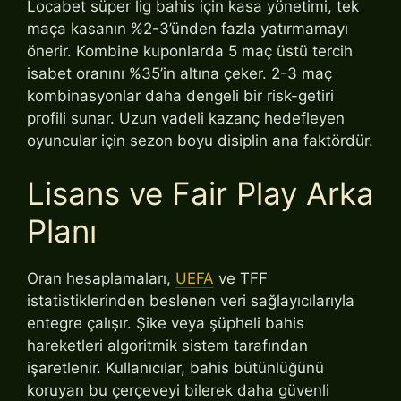
Locabet süper lig bahis için kasa yönetimi, tek
maça kasanın %2-3’ünden fazla yatırmamayı
önerir. Kombine kuponlarda 5 maç üstü tercih
isabet oranını %35’in altına çeker. 2-3 maç
kombinasyonlar daha dengeli bir risk-getiri
profili sunar. Uzun vadeli kazanç hedefleyen
oyuncular için sezon boyu disiplin ana faktördür.
Lisans ve Fair Play Arka
Planı
Oran hesaplamaları,
UEFA
ve TFF
istatistiklerinden beslenen veri sağlayıcılarıyla
entegre çalışır. Şike veya şüpheli bahis
hareketleri algoritmik sistem tarafından
işaretlenir. Kullanıcılar, bahis bütünlüğünü
koruyan bu çerçeveyi bilerek daha güvenli