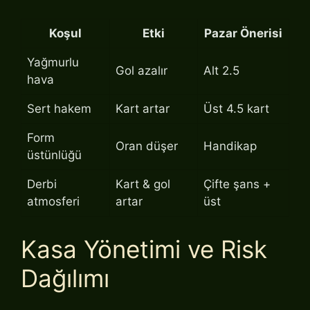
Koşul
Etki
Pazar Önerisi
Yağmurlu
Gol azalır
Alt 2.5
hava
Sert hakem
Kart artar
Üst 4.5 kart
Form
Oran düşer
Handikap
üstünlüğü
Derbi
Kart & gol
Çifte şans +
atmosferi
artar
üst
Kasa Yönetimi ve Risk
Dağılımı