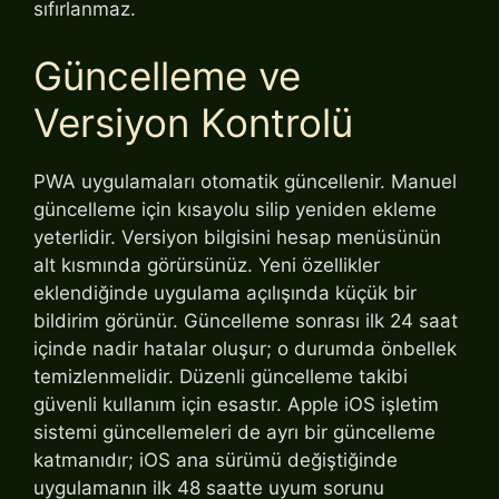
sıfırlanmaz.
Güncelleme ve
Versiyon Kontrolü
PWA uygulamaları otomatik güncellenir. Manuel
güncelleme için kısayolu silip yeniden ekleme
yeterlidir. Versiyon bilgisini hesap menüsünün
alt kısmında görürsünüz. Yeni özellikler
eklendiğinde uygulama açılışında küçük bir
bildirim görünür. Güncelleme sonrası ilk 24 saat
içinde nadir hatalar oluşur; o durumda önbellek
temizlenmelidir. Düzenli güncelleme takibi
güvenli kullanım için esastır. Apple iOS işletim
sistemi güncellemeleri de ayrı bir güncelleme
katmanıdır; iOS ana sürümü değiştiğinde
uygulamanın ilk 48 saatte uyum sorunu