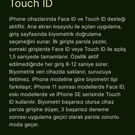
Touch ID
iPhone cihazlarında Face ID ve Touch ID desteği
aktiftir. Ana ekran kısayolu ile açılan uygulama,
giriş sayfasında biyometrik doğrulama
seçeneğini sunar. İlk girişte parola yazılır,
sonraki girişlerde Face ID veya Touch ID ile açılış
1,5 saniyede tamamlanır. Özellik aktif
edilmediğinde her giriş 8-12 saniye sürer.
Biyometrik veri cihazda saklanır, sunucuya
iletilmez. iPhone modeline göre biyometri tipi
farklılaşır; iPhone 11 sonrası modellerde Face ID,
eski modellerde ve iPhone SE serisinde Touch
ID kullanılır. Biyometri başarısız olursa cihaz
parola girişine düşer, 3 başarısız deneme
sonrası uygulama geçici olarak parola zorunlu
moda geçer.