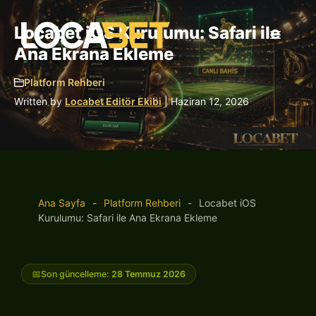
İçeriğe
atla
Locabet iOS Kurulumu: Safari ile
Menü
Ana Ekrana Ekleme
Platform Rehberi
Written by
Locabet Editör Ekibi
| Haziran 12, 2026
Ana Sayfa
-
Platform Rehberi
-
Locabet iOS
Kurulumu: Safari ile Ana Ekrana Ekleme
📅
Son güncelleme:
28 Temmuz 2026