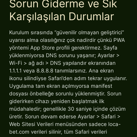
Sorun Giderme ve Sık
Karşılaşılan Durumlar
Kurulum sırasında “güvenilir olmayan geliştirici”
uyarısı alma olasılığınız çok nadirdir çünkü PWA
yöntemi App Store profili gerektirmez. Sayfa
yüklenmiyorsa DNS sorunu yaşanır; Ayarlar >
Wi-Fi > ağ adı > DNS yapılandır ekranından
1.1.1.1 veya 8.8.8.8 tanımlarsınız. Ana ekran
ikonu silindiyse Safari’den adım tekrar uygulanır.
Uygulama tam ekran açılmıyorsa manifest
dosyası önbelleğe sorunlu yüklenmiştir. Sorun
giderirken cihazı yeniden başlatmak ilk
müdahaledir; genellikle 30 saniye içinde çözüm
üretir. Sorun devam ederse Ayarlar > Safari >
Web Sitesi Verileri menüsünden sadece loca-
bet.com verileri silinir, tüm Safari verileri