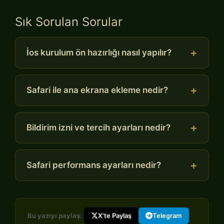
Sık Sorulan Sorular
İos kurulum ön hazırlığı nasıl yapılır?
Safari ile ana ekrana ekleme nedir?
Bildirim izni ve tercih ayarları nedir?
Safari performans ayarları nedir?
Bu yazıyı paylaş:
X'te Paylaş
Telegram