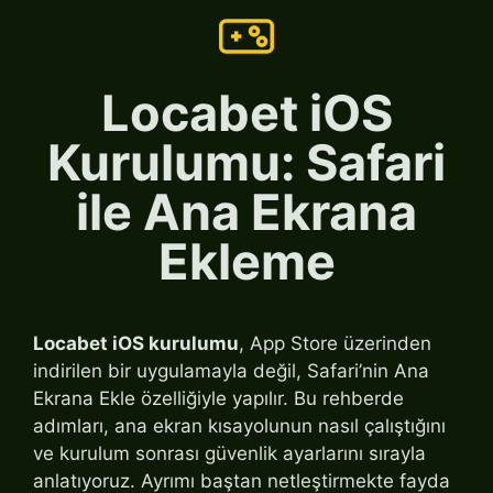
Locabet iOS
Kurulumu: Safari
ile Ana Ekrana
Ekleme
Locabet iOS kurulumu
, App Store üzerinden
indirilen bir uygulamayla değil, Safari’nin Ana
Ekrana Ekle özelliğiyle yapılır. Bu rehberde
adımları, ana ekran kısayolunun nasıl çalıştığını
ve kurulum sonrası güvenlik ayarlarını sırayla
anlatıyoruz. Ayrımı baştan netleştirmekte fayda