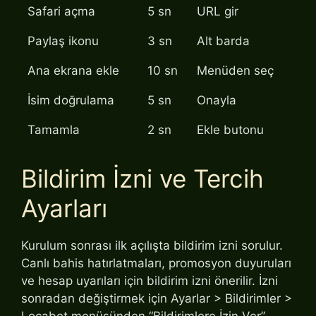
Safari açma
5 sn
URL gir
Paylaş ikonu
3 sn
Alt barda
Ana ekrana ekle
10 sn
Menüden seç
İsim doğrulama
5 sn
Onayla
Tamamla
2 sn
Ekle butonu
Bildirim İzni ve Tercih
Ayarları
Kurulum sonrası ilk açılışta bildirim izni sorulur.
Canlı bahis hatırlatmaları, promosyon duyuruları
ve hesap uyarıları için bildirim izni önerilir. İzni
sonradan değiştirmek için Ayarlar > Bildirimler >
Locabet menüsünden “Bildirimlere İzin Ver”