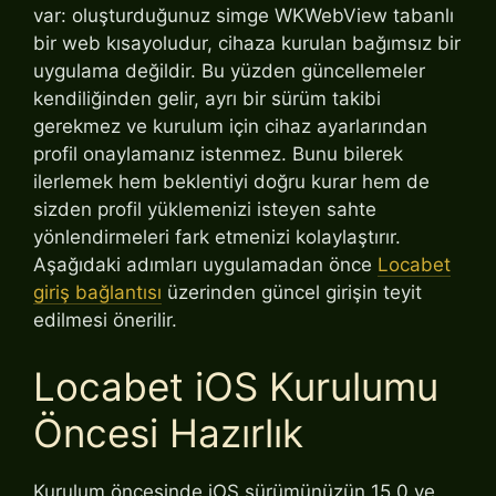
var: oluşturduğunuz simge WKWebView tabanlı
bir web kısayoludur, cihaza kurulan bağımsız bir
uygulama değildir. Bu yüzden güncellemeler
kendiliğinden gelir, ayrı bir sürüm takibi
gerekmez ve kurulum için cihaz ayarlarından
profil onaylamanız istenmez. Bunu bilerek
ilerlemek hem beklentiyi doğru kurar hem de
sizden profil yüklemenizi isteyen sahte
yönlendirmeleri fark etmenizi kolaylaştırır.
Aşağıdaki adımları uygulamadan önce
Locabet
giriş bağlantısı
üzerinden güncel girişin teyit
edilmesi önerilir.
Locabet iOS Kurulumu
Öncesi Hazırlık
Kurulum öncesinde iOS sürümünüzün 15.0 ve