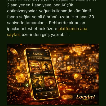
2 saniyeden 1 saniyeye iner. Küçük
optimizasyonlar, yoğun kullanımda kümülatif
fayda sağlar ve pil ömrünü uzatır. Her ayar 30
saniyede tamamlanır. Rehberde aktarılan
ipuçlarını test etmek üzere
platformun ana
sayfası
üzerinden giriş yapılabilir.