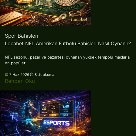
Spor Bahisleri
Locabet NFL Amerikan Futbolu Bahisleri Nasıl Oynanır?
NFL sezonu, pazar ve pazartesi oynanan yüksek tempolu maçlarla
en popüler…
📅
7 Haz 2026
⏱ 8 dk okuma
Rehberi Oku