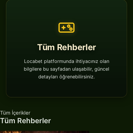
Tüm Rehberler
Locabet platformunda ihtiyacınız olan
bilgilere bu sayfadan ulaşabilir, güncel
detayları öğrenebilirsiniz.
Tüm İçerikler
Tüm Rehberler