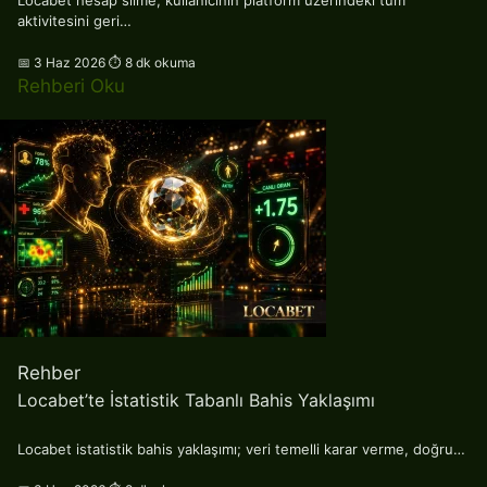
Locabet hesap silme, kullanıcının platform üzerindeki tüm
aktivitesini geri…
📅
3 Haz 2026
⏱ 8 dk okuma
Rehberi Oku
Rehber
Locabet’te İstatistik Tabanlı Bahis Yaklaşımı
Locabet istatistik bahis yaklaşımı; veri temelli karar verme, doğru…