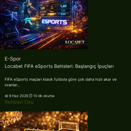
E-Spor
Locabet FIFA eSports Bahisleri: Başlangıç İpuçları
FIFA eSports maçları klasik futbola göre çok daha hızlı akar ve
oranlar…
📅
9 Haz 2026
⏱ 10 dk okuma
Rehberi Oku