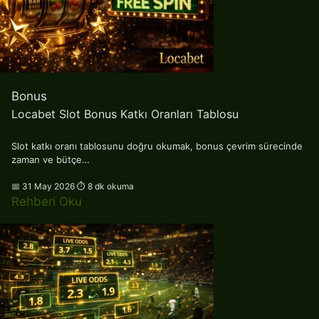
Bonus
Locabet Slot Bonus Katkı Oranları Tablosu
Slot katkı oranı tablosunu doğru okumak, bonus çevrim sürecinde
zaman ve bütçe…
📅
31 May 2026
⏱ 8 dk okuma
Rehberi Oku