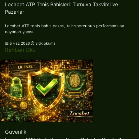
Locabet ATP Tenis Bahisleri: Turnuva Takvimi ve
Pazarlar
Locabet ATP tenis bahis pazarı, tek sporcunun performansına
dayanan yapısı…
📅
5 Haz 2026
⏱ 8 dk okuma
Rehberi Oku
Güvenlik