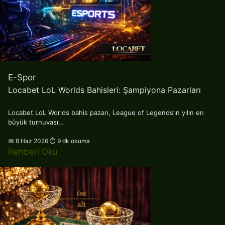
E-Spor
Locabet LoL Worlds Bahisleri: Şampiyona Pazarları
Locabet LoL Worlds bahis pazarı, League of Legends’ın yılın en
büyük turnuvası…
📅
8 Haz 2026
⏱ 9 dk okuma
Rehberi Oku