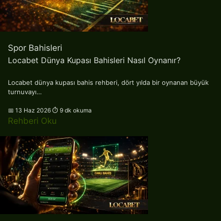
Spor Bahisleri
Locabet Dünya Kupası Bahisleri Nasıl Oynanır?
Locabet dünya kupası bahis rehberi, dört yılda bir oynanan büyük
turnuvayı…
📅
13 Haz 2026
⏱ 9 dk okuma
Rehberi Oku